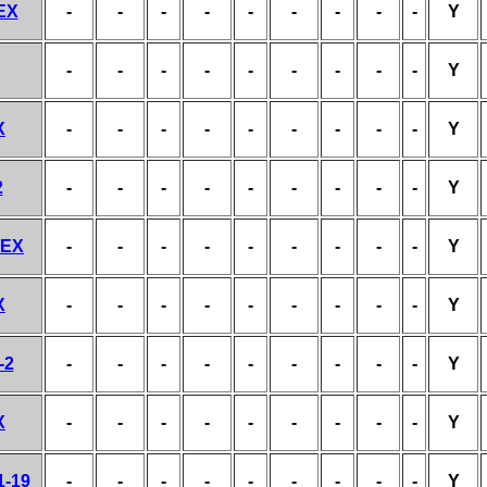
EX
-
-
-
-
-
-
-
-
-
Y
-
-
-
-
-
-
-
-
-
Y
X
-
-
-
-
-
-
-
-
-
Y
2
-
-
-
-
-
-
-
-
-
Y
HEX
-
-
-
-
-
-
-
-
-
Y
X
-
-
-
-
-
-
-
-
-
Y
-2
-
-
-
-
-
-
-
-
-
Y
X
-
-
-
-
-
-
-
-
-
Y
1-19
-
-
-
-
-
-
-
-
-
Y