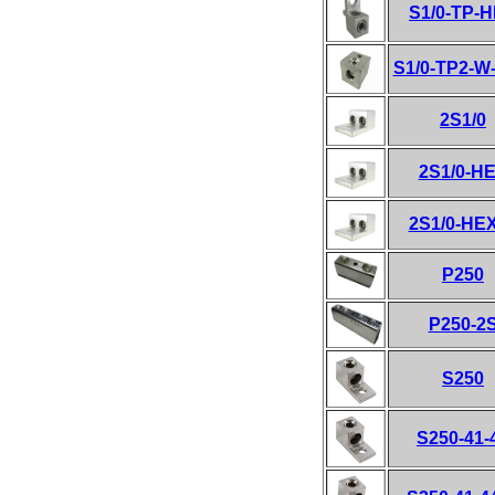
S1/0-TP-
S1/0-TP2-W
2S1/0
2S1/0-H
2S1/0-HE
P250
P250-2
S250
S250-41-