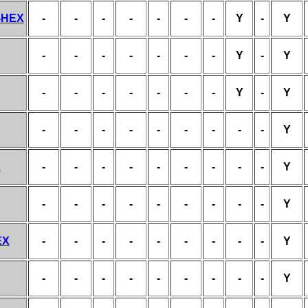
8-HEX
-
-
-
-
-
-
-
Y
-
Y
-
-
-
-
-
-
-
Y
-
Y
-
-
-
-
-
-
-
Y
-
Y
-
-
-
-
-
-
-
-
-
Y
X
-
-
-
-
-
-
-
-
-
Y
-
-
-
-
-
-
-
-
-
Y
EX
-
-
-
-
-
-
-
-
-
Y
-
-
-
-
-
-
-
-
-
Y