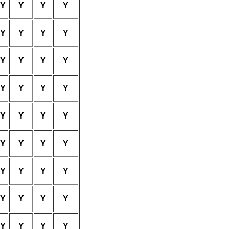
Y
Y
Y
Y
Y
Y
Y
Y
Y
Y
Y
Y
Y
Y
Y
Y
Y
Y
Y
Y
Y
Y
Y
Y
Y
Y
Y
Y
Y
Y
Y
Y
Y
Y
Y
Y