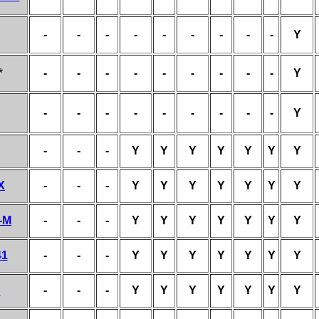
-
-
-
-
-
-
-
-
-
Y
*
-
-
-
-
-
-
-
-
-
Y
-
-
-
-
-
-
-
-
-
Y
-
-
-
Y
Y
Y
Y
Y
Y
Y
X
-
-
-
Y
Y
Y
Y
Y
Y
Y
-M
-
-
-
Y
Y
Y
Y
Y
Y
Y
41
-
-
-
Y
Y
Y
Y
Y
Y
Y
P
-
-
-
Y
Y
Y
Y
Y
Y
Y