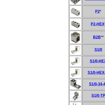
P2
*
P2-HEX
B2B
**
S1/0
S1/0-HE
S1/0-HEX
S1/0-34-
S1/0-T