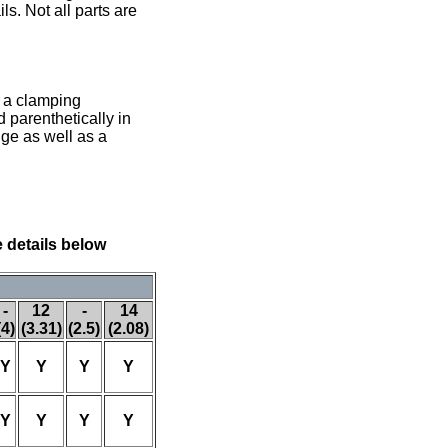
ls. Not all parts are
 a clamping
 parenthetically in
nge as well as a
 details below
-
12
-
14
(4)
(3.31)
(2.5)
(2.08)
Y
Y
Y
Y
Y
Y
Y
Y