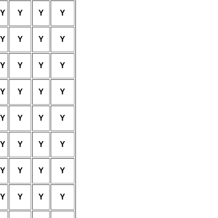
Y
Y
Y
Y
Y
Y
Y
Y
Y
Y
Y
Y
Y
Y
Y
Y
Y
Y
Y
Y
Y
Y
Y
Y
Y
Y
Y
Y
Y
Y
Y
Y