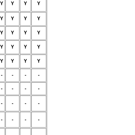
Y
Y
Y
Y
Y
Y
Y
Y
Y
Y
Y
Y
Y
Y
Y
Y
Y
Y
Y
Y
-
-
-
-
-
-
-
-
-
-
-
-
-
-
-
-