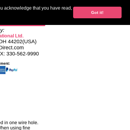
you acknowledge that you have read,
Blocks
Support
Got it!
My Account
y:
tional Ltd.
, OH 44202(USA)
Direct.com
AX: 330-562-9990
yment:
d in one wire hole.
When using fine