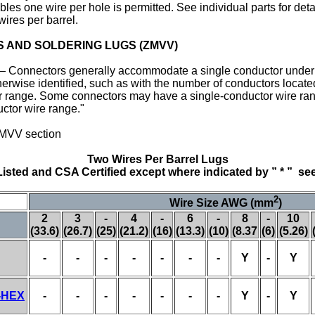
les one wire per hole is permitted. See individual parts for detai
wires per barrel.
 AND SOLDERING LUGS (ZMVV)
 — Connectors generally accommodate a single conductor under
rwise identified, such as with the number of conductors located
e or range. Some connectors may have a single-conductor wire ra
ctor wire range."
ZMVV section
Two Wires Per Barrel Lugs
 Listed and CSA Certified except where indicated by ”
*
” see
2
Wire Size AWG (mm
)
2
3
-
4
-
6
-
8
-
10
(33.6)
(26.7)
(25)
(21.2)
(16)
(13.3)
(10)
(8.37
(6)
(5.26)
-
-
-
-
-
-
-
Y
-
Y
8-HEX
-
-
-
-
-
-
-
Y
-
Y