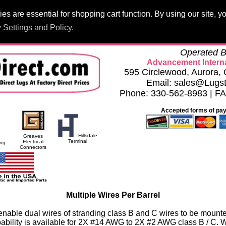
s are essential for shopping cart function. By using our site, 
Products
PCB Lugs
Panelboard Lugs
Set Screws
Terminal 
 Settings and Policy.
h
Privacy Settings and Policy
Careers
Compliance Documents
Operated B
Advancement Interna
595 Circlewood, Aurora
Email: sales@Lugs
Phone: 330-562-8983 | F
Accepted forms of pa
Hillsdale
Greaves
Terminal
Electrical
ing
Connectors
Multiple Wires Per Barrel
 enable dual wires of stranding class B and C wires to be mounte
pability is available for 2X #14 AWG to 2X #2 AWG class B / C. 