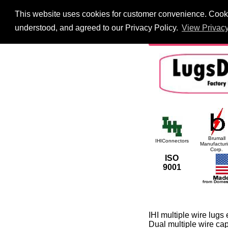
This website uses cookies for customer convenience. Cookie
HOME
Information
understood, and agreed to our Privacy Policy.
View Privacy
International
Searc
Brumall
IHIConnectors
Manufactur
Corp.
ISO
9001
IHI multiple wire lugs
Dual multiple wire ca