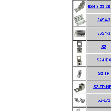
6S4-3-21-2
24S4-3
36S4-3
S2
S2-HE
S2-TP
S2-TP-H
S2-171