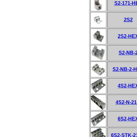
S2-171-H
2S2
2S2-HE
S2-NB-
S2-NB-2-
4S2-HE
4S2-N-21
6S2-HE
6S2-STK-2