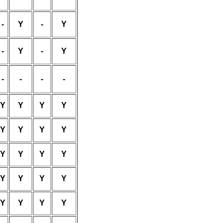
-
Y
-
Y
-
Y
-
Y
-
-
-
-
Y
Y
Y
Y
Y
Y
Y
Y
Y
Y
Y
Y
Y
Y
Y
Y
Y
Y
Y
Y