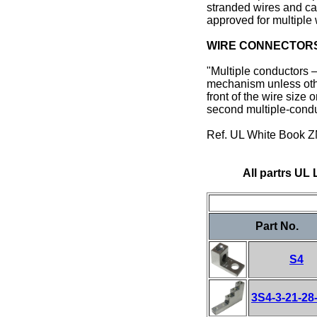
stranded wires and cab
approved for multiple 
WIRE CONNECTORS
"Multiple conductors
mechanism unless othe
front of the wire siz
second multiple-condu
Ref. UL White Book 
All partrs UL
Part No.
S4
3S4-3-21-2